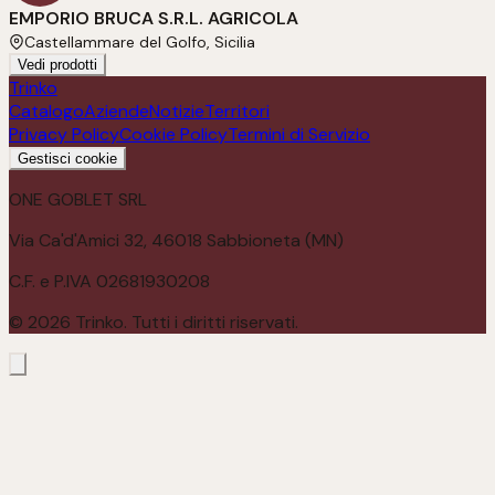
EMPORIO BRUCA S.R.L. AGRICOLA
Castellammare del Golfo, Sicilia
Vedi prodotti
Trinko
Catalogo
Aziende
Notizie
Territori
Privacy Policy
Cookie Policy
Termini di Servizio
Gestisci cookie
ONE GOBLET SRL
Via Ca'd'Amici 32, 46018 Sabbioneta (MN)
C.F. e P.IVA 02681930208
©
2026
Trinko. Tutti i diritti riservati.