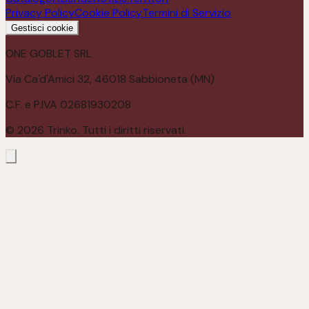
Privacy Policy
Cookie Policy
Termini di Servizio
Gestisci cookie
ONE GOBLET SRL
Via Ca'd'Amici 32, 46018 Sabbioneta (MN)
C.F. e P.IVA 02681930208
©
2026
Trinko. Tutti i diritti riservati.