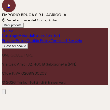
E
EMPORIO BRUCA S.R.L. AGRICOLA
Castellammare del Golfo, Sicilia
Vedi prodotti
Trinko
Catalogo
Aziende
Notizie
Territori
Privacy Policy
Cookie Policy
Termini di Servizio
Gestisci cookie
ONE GOBLET SRL
Via Ca'd'Amici 32, 46018 Sabbioneta (MN)
C.F. e P.IVA 02681930208
©
2026
Trinko. Tutti i diritti riservati.