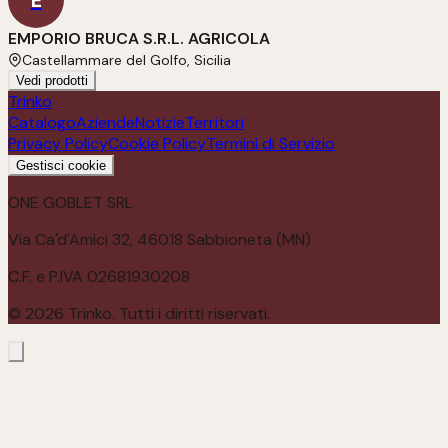
E
EMPORIO BRUCA S.R.L. AGRICOLA
Castellammare del Golfo, Sicilia
Vedi prodotti
Trinko
Catalogo
Aziende
Notizie
Territori
Privacy Policy
Cookie Policy
Termini di Servizio
Gestisci cookie
ONE GOBLET SRL
Via Ca'd'Amici 32, 46018 Sabbioneta (MN)
C.F. e P.IVA 02681930208
©
2026
Trinko. Tutti i diritti riservati.