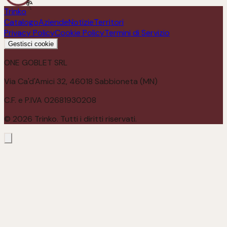
Trinko
Catalogo
Aziende
Notizie
Territori
Privacy Policy
Cookie Policy
Termini di Servizio
Gestisci cookie
ONE GOBLET SRL
Via Ca'd'Amici 32, 46018 Sabbioneta (MN)
C.F. e P.IVA 02681930208
©
2026
Trinko. Tutti i diritti riservati.