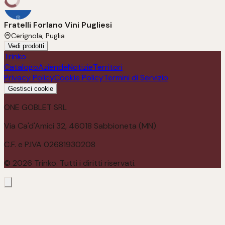
Fratelli Forlano Vini Pugliesi
Cerignola, Puglia
Vedi prodotti
Trinko
Catalogo
Aziende
Notizie
Territori
Privacy Policy
Cookie Policy
Termini di Servizio
Gestisci cookie
ONE GOBLET SRL
Via Ca'd'Amici 32, 46018 Sabbioneta (MN)
C.F. e P.IVA 02681930208
©
2026
Trinko. Tutti i diritti riservati.