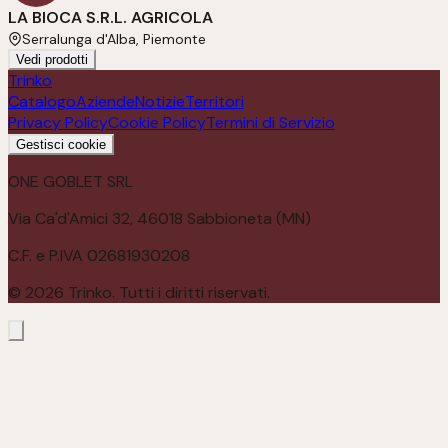
LA BIOCA S.R.L. AGRICOLA
Serralunga d'Alba, Piemonte
Vedi prodotti
Trinko
Catalogo
Aziende
Notizie
Territori
Privacy Policy
Cookie Policy
Termini di Servizio
Gestisci cookie
ONE GOBLET SRL
Via Ca'd'Amici 32, 46018 Sabbioneta (MN)
C.F. e P.IVA 02681930208
©
2026
Trinko. Tutti i diritti riservati.