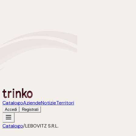
Catalogo
Aziende
Notizie
Territori
Accedi
Registrati
Catalogo
/
LEBOVITZ S.R.L.