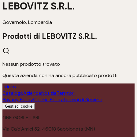
LEBOVITZ S.R.L.
Governolo, Lombardia
Prodotti di
LEBOVITZ S.R.L.
Nessun prodotto trovato
Questa azienda non ha ancora pubblicato prodotti
Trinko
Catalogo
Aziende
Notizie
Territori
Privacy Policy
Cookie Policy
Termini di Servizio
Gestisci cookie
ONE GOBLET SRL
Via Ca'd'Amici 32, 46018 Sabbioneta (MN)