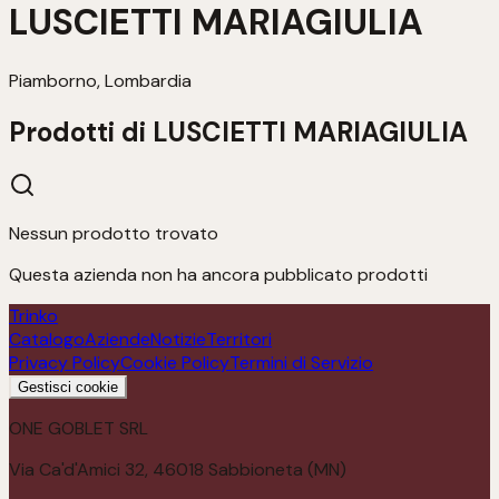
LUSCIETTI MARIAGIULIA
Piamborno, Lombardia
Prodotti di
LUSCIETTI MARIAGIULIA
Nessun prodotto trovato
Questa azienda non ha ancora pubblicato prodotti
Trinko
Catalogo
Aziende
Notizie
Territori
Privacy Policy
Cookie Policy
Termini di Servizio
Gestisci cookie
ONE GOBLET SRL
Via Ca'd'Amici 32, 46018 Sabbioneta (MN)