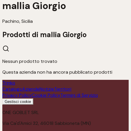
mallia Giorgio
Pachino, Sicilia
Prodotti di
mallia Giorgio
Nessun prodotto trovato
Questa azienda non ha ancora pubblicato prodotti
Trinko
Catalogo
Aziende
Notizie
Territori
Privacy Policy
Cookie Policy
Termini di Servizio
Gestisci cookie
ONE GOBLET SRL
Via Ca'd'Amici 32, 46018 Sabbioneta (MN)