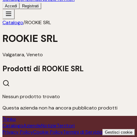
Accedi
Registrati
Catalogo
/
ROOKIE SRL
ROOKIE SRL
Valgatara, Veneto
Prodotti di
ROOKIE SRL
Nessun prodotto trovato
Questa azienda non ha ancora pubblicato prodotti
Trinko
Catalogo
Aziende
Notizie
Territori
Privacy Policy
Cookie Policy
Termini di Servizio
Gestisci cookie