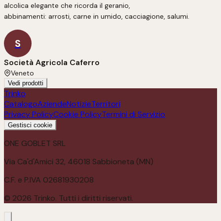
alcolica elegante che ricorda il geranio, 

abbinamenti: arrosti, carne in umido, cacciagione, salumi.
S
Società Agricola Caferro
Veneto
Vedi prodotti
Trinko
Catalogo
Aziende
Notizie
Territori
Privacy Policy
Cookie Policy
Termini di Servizio
Gestisci cookie
ONE GOBLET SRL
Via Ca'd'Amici 32, 46018 Sabbioneta (MN)
C.F. e P.IVA 02681930208
©
2026
Trinko. Tutti i diritti riservati.