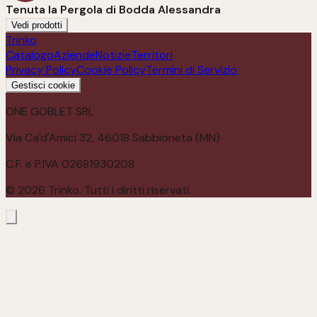
Tenuta la Pergola di Bodda Alessandra
Vedi prodotti
Trinko
Catalogo
Aziende
Notizie
Territori
Privacy Policy
Cookie Policy
Termini di Servizio
Gestisci cookie
ONE GOBLET SRL
Via Ca'd'Amici 32, 46018 Sabbioneta (MN)
C.F. e P.IVA 02681930208
©
2026
Trinko. Tutti i diritti riservati.