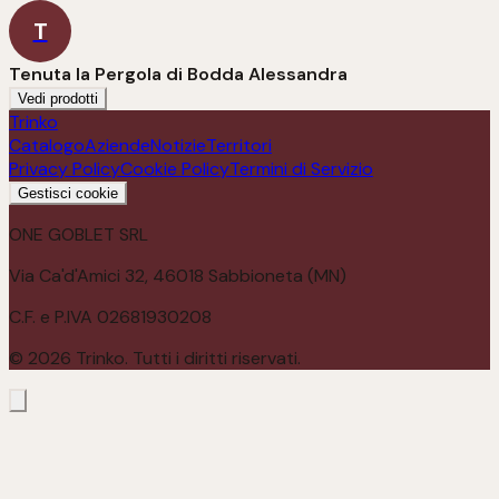
T
Tenuta la Pergola di Bodda Alessandra
Vedi prodotti
Trinko
Catalogo
Aziende
Notizie
Territori
Privacy Policy
Cookie Policy
Termini di Servizio
Gestisci cookie
ONE GOBLET SRL
Via Ca'd'Amici 32, 46018 Sabbioneta (MN)
C.F. e P.IVA 02681930208
©
2026
Trinko. Tutti i diritti riservati.