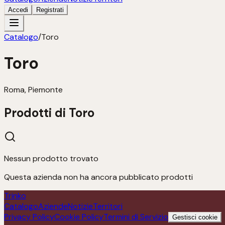
Accedi
Registrati
Catalogo
/
Toro
Toro
Roma, Piemonte
Prodotti di
Toro
Nessun prodotto trovato
Questa azienda non ha ancora pubblicato prodotti
Trinko
Catalogo
Aziende
Notizie
Territori
Privacy Policy
Cookie Policy
Termini di Servizio
Gestisci cookie