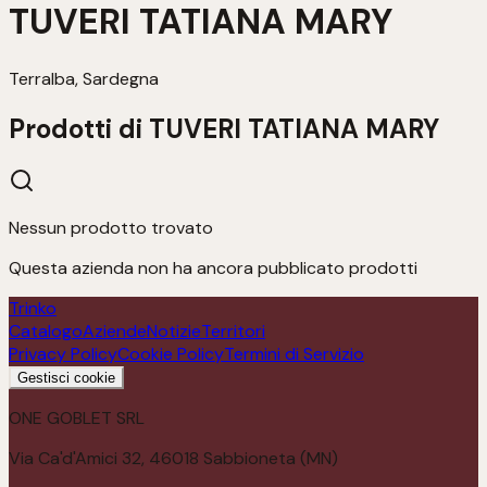
TUVERI TATIANA MARY
Terralba, Sardegna
Prodotti di
TUVERI TATIANA MARY
Nessun prodotto trovato
Questa azienda non ha ancora pubblicato prodotti
Trinko
Catalogo
Aziende
Notizie
Territori
Privacy Policy
Cookie Policy
Termini di Servizio
Gestisci cookie
ONE GOBLET SRL
Via Ca'd'Amici 32, 46018 Sabbioneta (MN)