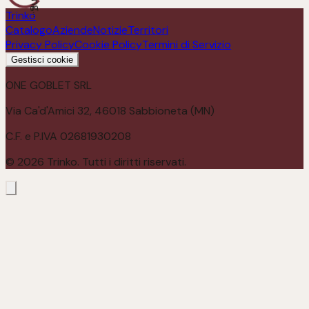
Trinko
Catalogo
Aziende
Notizie
Territori
Privacy Policy
Cookie Policy
Termini di Servizio
Gestisci cookie
ONE GOBLET SRL
Via Ca'd'Amici 32, 46018 Sabbioneta (MN)
C.F. e P.IVA 02681930208
©
2026
Trinko. Tutti i diritti riservati.