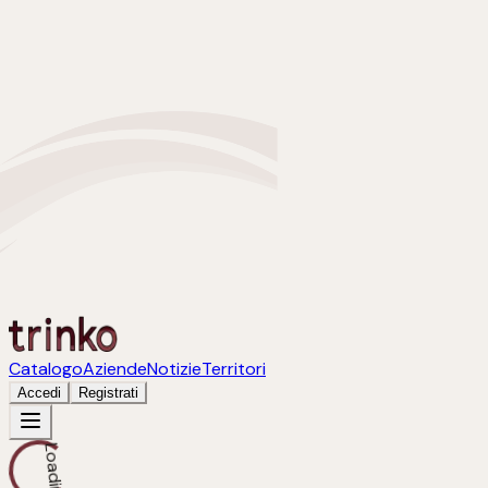
Catalogo
Aziende
Notizie
Territori
Accedi
Registrati
Loading...