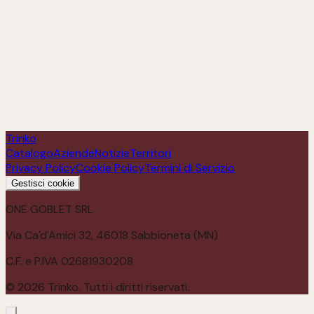
NEROCONTE
Scopri
Trinko
Catalogo
Aziende
Notizie
Territori
Privacy Policy
Cookie Policy
Termini di Servizio
Gestisci cookie
ONE GOBLET SRL
Via Ca'd'Amici 32, 46018 Sabbioneta (MN)
C.F. e P.IVA 02681930208
©
2026
Trinko. Tutti i diritti riservati.