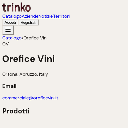
Catalogo
Aziende
Notizie
Territori
Accedi
Registrati
Catalogo
/
Orefice Vini
OV
Orefice Vini
Ortona, Abruzzo, Italy
Email
commerciale@oreficevini.it
Prodotti