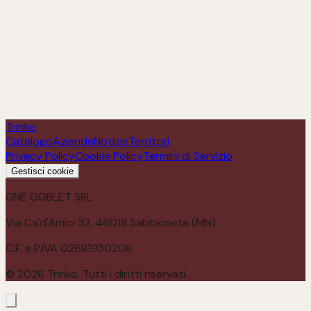
Orefice Trebbiano d' Abruzzo DOC
Scopri
Trinko
Catalogo
Aziende
Notizie
Territori
Privacy Policy
Cookie Policy
Termini di Servizio
Gestisci cookie
ONE GOBLET SRL
Via Ca'd'Amici 32, 46018 Sabbioneta (MN)
C.F. e P.IVA 02681930208
©
2026
Trinko. Tutti i diritti riservati.