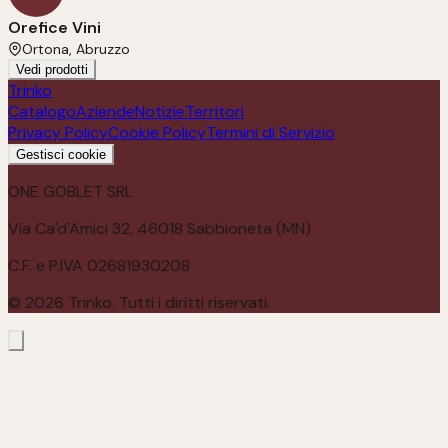
Orefice Vini
Ortona, Abruzzo
Vedi prodotti
Trinko
Catalogo
Aziende
Notizie
Territori
Privacy Policy
Cookie Policy
Termini di Servizio
Gestisci cookie
ONE GOBLET SRL
Via Ca'd'Amici 32, 46018 Sabbioneta (MN)
C.F. e P.IVA 02681930208
©
2026
Trinko. Tutti i diritti riservati.