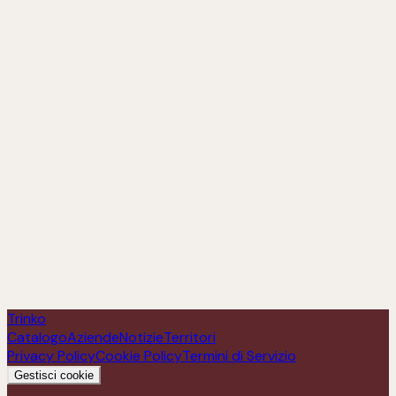
Orefice Trebbiano d' Abruzzo DOC
Scopri
Trinko
Catalogo
Aziende
Notizie
Territori
Privacy Policy
Cookie Policy
Termini di Servizio
Gestisci cookie