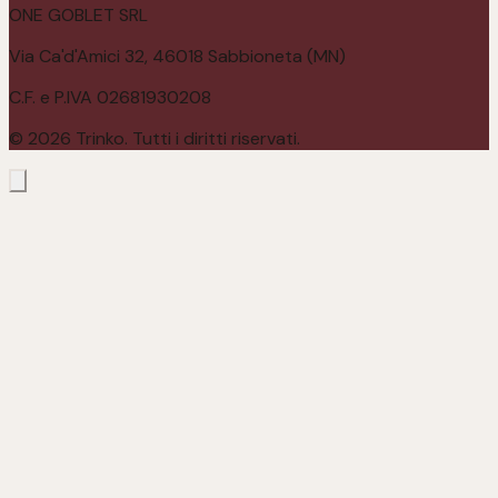
ONE GOBLET SRL
Via Ca'd'Amici 32, 46018 Sabbioneta (MN)
C.F. e P.IVA 02681930208
©
2026
Trinko. Tutti i diritti riservati.