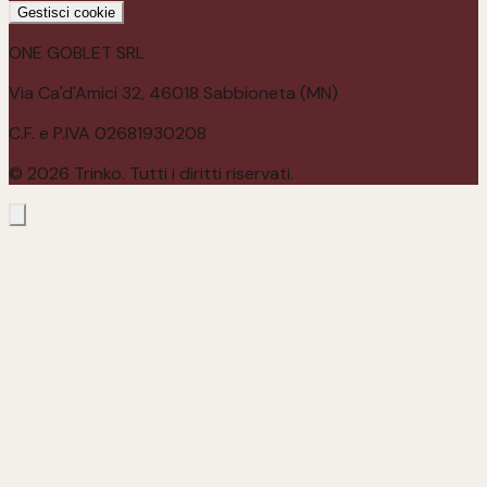
Gestisci cookie
ONE GOBLET SRL
Via Ca'd'Amici 32, 46018 Sabbioneta (MN)
C.F. e P.IVA 02681930208
©
2026
Trinko. Tutti i diritti riservati.