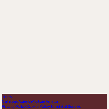
Falanghina Igp
Scopri
Trinko
Catalogo
Aziende
Notizie
Territori
Privacy Policy
Cookie Policy
Termini di Servizio