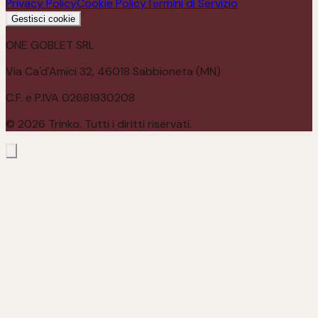
Privacy Policy
Cookie Policy
Termini di Servizio
Gestisci cookie
ONE GOBLET SRL
Via Ca'd'Amici 32, 46018 Sabbioneta (MN)
C.F. e P.IVA 02681930208
©
2026
Trinko. Tutti i diritti riservati.