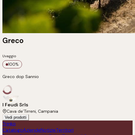
Greco
Uvaggio
100
%
Greco dop Sannio 
I Feudi Srls
Cava de’Tirreni, Campania
Vedi prodotti
Trinko
Catalogo
Aziende
Notizie
Territori