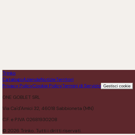
Barbera d'alba doc Bugia Nan
Scopri
Trinko
Catalogo
Aziende
Notizie
Territori
Privacy Policy
Cookie Policy
Termini di Servizio
Gestisci cookie
ONE GOBLET SRL
Via Ca'd'Amici 32, 46018 Sabbioneta (MN)
C.F. e P.IVA 02681930208
©
2026
Trinko. Tutti i diritti riservati.