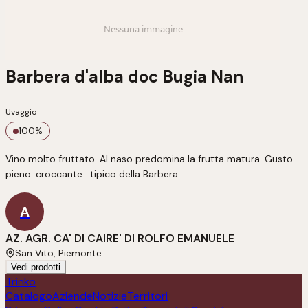
Barbera d'alba doc Bugia Nan
Uvaggio
100
%
Vino molto fruttato. Al naso predomina la frutta matura. Gusto 
pieno. croccante.  tipico della Barbera.
A
AZ. AGR. CA' DI CAIRE' DI ROLFO EMANUELE
San Vito, Piemonte
Vedi prodotti
Trinko
Catalogo
Aziende
Notizie
Territori