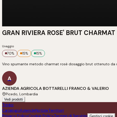
GRAN RIVIERA ROSE' BRUT CHARMAT 1
Uvaggio
70
%
15
%
15
%
Vino spumante metodo charmat rosè dosaggio brut ottenuto da u
A
AZIENDA AGRICOLA BOTTARELLI FRANCO & VALERIO
Picedo, Lombardia
Vedi prodotti
Trinko
Catalogo
Aziende
Notizie
Territori
Privacy Policy
Cookie Policy
Termini di Servizio
Gestisci cookie