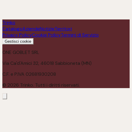
Scopri
Trinko
Catalogo
Aziende
Notizie
Territori
Privacy Policy
Cookie Policy
Termini di Servizio
Gestisci cookie
ONE GOBLET SRL
Via Ca'd'Amici 32, 46018 Sabbioneta (MN)
C.F. e P.IVA 02681930208
©
2026
Trinko. Tutti i diritti riservati.