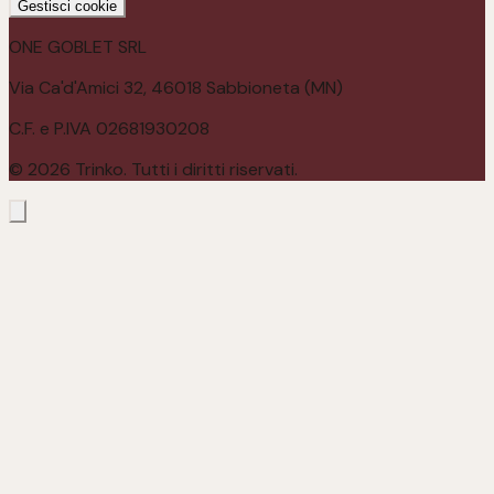
Gestisci cookie
ONE GOBLET SRL
Via Ca'd'Amici 32, 46018 Sabbioneta (MN)
C.F. e P.IVA 02681930208
©
2026
Trinko. Tutti i diritti riservati.