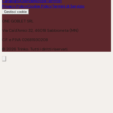
Catalogo
Aziende
Notizie
Territori
Privacy Policy
Cookie Policy
Termini di Servizio
Gestisci cookie
ONE GOBLET SRL
Via Ca'd'Amici 32, 46018 Sabbioneta (MN)
C.F. e P.IVA 02681930208
©
2026
Trinko. Tutti i diritti riservati.