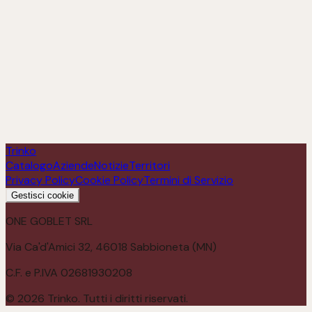
Roero Arneis “San Quirico” D.O.C.G. 2022
Scopri
Trinko
Catalogo
Aziende
Notizie
Territori
Privacy Policy
Cookie Policy
Termini di Servizio
Gestisci cookie
ONE GOBLET SRL
Via Ca'd'Amici 32, 46018 Sabbioneta (MN)
C.F. e P.IVA 02681930208
©
2026
Trinko. Tutti i diritti riservati.