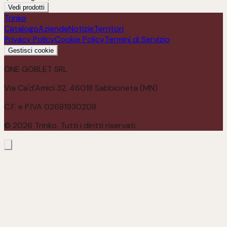
Vedi prodotti
Trinko
Catalogo
Aziende
Notizie
Territori
Privacy Policy
Cookie Policy
Termini di Servizio
Gestisci cookie
ONE GOBLET SRL
Via Ca'd'Amici 32, 46018 Sabbioneta (MN)
C.F. e P.IVA 02681930208
©
2026
Trinko. Tutti i diritti riservati.