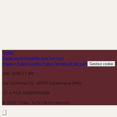
Nascetta
Scopri
Trinko
Catalogo
Aziende
Notizie
Territori
Privacy Policy
Cookie Policy
Termini di Servizio
Gestisci cookie
ONE GOBLET SRL
Via Ca'd'Amici 32, 46018 Sabbioneta (MN)
C.F. e P.IVA 02681930208
©
2026
Trinko. Tutti i diritti riservati.