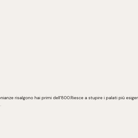
nze risalgono hai primi dell'800.Riesce a stupire i palati più esigent
.