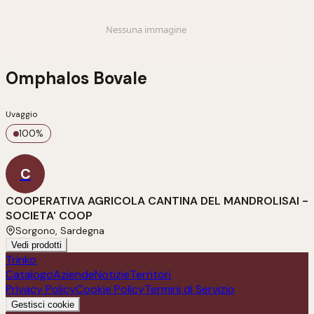
Omphalos Bovale
Uvaggio
100
%
C
COOPERATIVA AGRICOLA CANTINA DEL MANDROLISAI -
SOCIETA' COOP
Sorgono, Sardegna
Vedi prodotti
Trinko
Catalogo
Aziende
Notizie
Territori
Privacy Policy
Cookie Policy
Termini di Servizio
Gestisci cookie