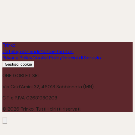
Kent'Annos Mandrolisai DOC Biologico
Scopri
Trinko
Catalogo
Aziende
Notizie
Territori
Privacy Policy
Cookie Policy
Termini di Servizio
Gestisci cookie
ONE GOBLET SRL
Via Ca'd'Amici 32, 46018 Sabbioneta (MN)
C.F. e P.IVA 02681930208
©
2026
Trinko. Tutti i diritti riservati.