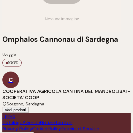
Omphalos Cannonau di Sardegna
Uvaggio
100
%
C
COOPERATIVA AGRICOLA CANTINA DEL MANDROLISAI -
SOCIETA' COOP
Sorgono, Sardegna
Vedi prodotti
Trinko
Catalogo
Aziende
Notizie
Territori
Privacy Policy
Cookie Policy
Termini di Servizio