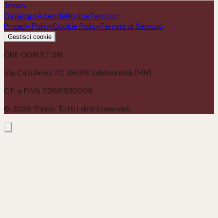
Trinko
Catalogo
Aziende
Notizie
Territori
Privacy Policy
Cookie Policy
Termini di Servizio
Gestisci cookie
ONE GOBLET SRL
Via Ca'd'Amici 32, 46018 Sabbioneta (MN)
C.F. e P.IVA 02681930208
©
2026
Trinko. Tutti i diritti riservati.