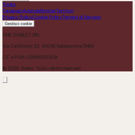
Trinko
Catalogo
Aziende
Notizie
Territori
Privacy Policy
Cookie Policy
Termini di Servizio
Gestisci cookie
ONE GOBLET SRL
Via Ca'd'Amici 32, 46018 Sabbioneta (MN)
C.F. e P.IVA 02681930208
©
2026
Trinko. Tutti i diritti riservati.