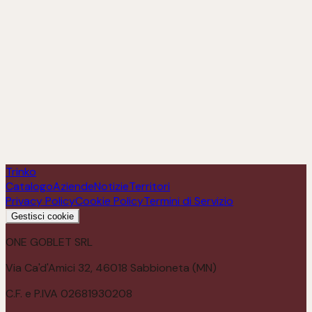
D’Aveline Grillo Sicilia Doc
Scopri
Trinko
Catalogo
Aziende
Notizie
Territori
Privacy Policy
Cookie Policy
Termini di Servizio
Gestisci cookie
ONE GOBLET SRL
Via Ca'd'Amici 32, 46018 Sabbioneta (MN)
C.F. e P.IVA 02681930208