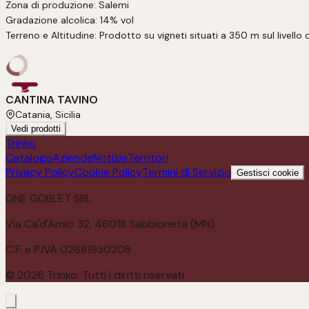
Zona di produzione: Salemi

Gradazione alcolica: 14% vol

Terreno e Altitudine: Prodotto su vigneti situati a 350 m sul livello 
CANTINA TAVINO
Catania, Sicilia
Vedi prodotti
Trinko
Catalogo
Aziende
Notizie
Territori
Privacy Policy
Cookie Policy
Termini di Servizio
Gestisci cookie
ONE GOBLET SRL
Via Ca'd'Amici 32, 46018 Sabbioneta (MN)
C.F. e P.IVA 02681930208
©
2026
Trinko. Tutti i diritti riservati.