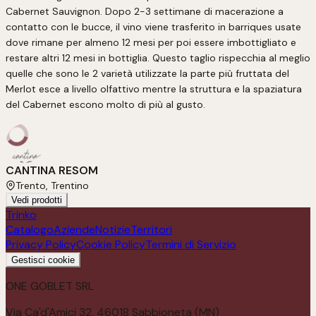
Cabernet Sauvignon. Dopo 2-3 settimane di macerazione a 
contatto con le bucce, il vino viene trasferito in barriques usate 
dove rimane per almeno 12 mesi per poi essere imbottigliato e 
restare altri 12 mesi in bottiglia. Questo taglio rispecchia al meglio 
quelle che sono le 2 varietà utilizzate la parte più fruttata del 
Merlot esce a livello olfattivo mentre la struttura e la spaziatura 
del Cabernet escono molto di più al gusto.
CANTINA RESOM
Trento, Trentino
Vedi prodotti
Trinko
Catalogo
Aziende
Notizie
Territori
Privacy Policy
Cookie Policy
Termini di Servizio
Gestisci cookie
ONE GOBLET SRL
Via Ca'd'Amici 32, 46018 Sabbioneta (MN)