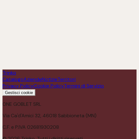
BREK Trentodoc
Scopri
Trinko
Catalogo
Aziende
Notizie
Territori
Privacy Policy
Cookie Policy
Termini di Servizio
Gestisci cookie
ONE GOBLET SRL
Via Ca'd'Amici 32, 46018 Sabbioneta (MN)
C.F. e P.IVA 02681930208
©
2026
Trinko. Tutti i diritti riservati.