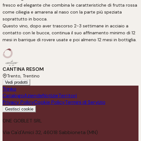
fresco ed elegante che combina le caratteristiche di frutta rossa 
come ciliegia e amarena al naso con la parte più speziata 
soprattutto in bocca.

Questo vino, dopo aver trascorso 2-3 settimane in acciaio a 
contatto con le bucce, continua il suo affinamento minimo di 12 
mesi in barrique di rovere usate e poi almeno 12 mesi in bottiglia.
CANTINA RESOM
Trento, Trentino
Vedi prodotti
Trinko
Catalogo
Aziende
Notizie
Territori
Privacy Policy
Cookie Policy
Termini di Servizio
Gestisci cookie
ONE GOBLET SRL
Via Ca'd'Amici 32, 46018 Sabbioneta (MN)