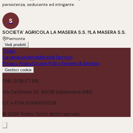
persistenza, seducente ed intrigante.
S
SOCIETA' AGRICOLA LA MASERA S.S. !!LA MASERA S.S.
Piemonte
Vedi prodotti
Trinko
Catalogo
Aziende
Notizie
Territori
Privacy Policy
Cookie Policy
Termini di Servizio
Gestisci cookie
ONE GOBLET SRL
Via Ca'd'Amici 32, 46018 Sabbioneta (MN)
C.F. e P.IVA 02681930208
©
2026
Trinko. Tutti i diritti riservati.