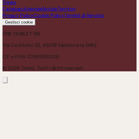
Trinko
Catalogo
Aziende
Notizie
Territori
Privacy Policy
Cookie Policy
Termini di Servizio
Gestisci cookie
ONE GOBLET SRL
Via Ca'd'Amici 32, 46018 Sabbioneta (MN)
C.F. e P.IVA 02681930208
©
2026
Trinko. Tutti i diritti riservati.