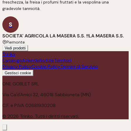
freschezza, la freisa i profumi fruttati e la vespolina una 
gradevole tannicità.
S
SOCIETA' AGRICOLA LA MASERA S.S. !!LA MASERA S.S.
Piemonte
Vedi prodotti
Trinko
Catalogo
Aziende
Notizie
Territori
Privacy Policy
Cookie Policy
Termini di Servizio
Gestisci cookie
ONE GOBLET SRL
Via Ca'd'Amici 32, 46018 Sabbioneta (MN)
C.F. e P.IVA 02681930208
©
2026
Trinko. Tutti i diritti riservati.