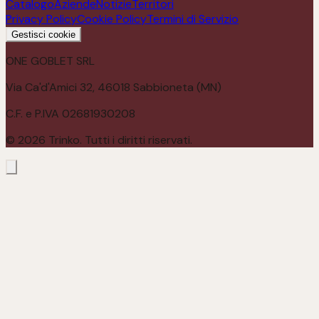
Catalogo
Aziende
Notizie
Territori
Privacy Policy
Cookie Policy
Termini di Servizio
Gestisci cookie
ONE GOBLET SRL
Via Ca'd'Amici 32, 46018 Sabbioneta (MN)
C.F. e P.IVA 02681930208
©
2026
Trinko. Tutti i diritti riservati.