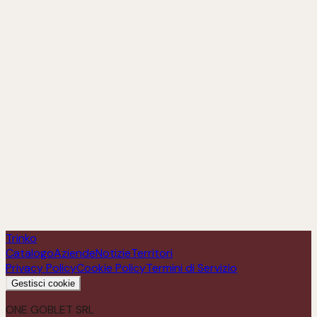
Monferrato DOC Rosso "Bric du Sivu"
Scopri
Trinko
Catalogo
Aziende
Notizie
Territori
Privacy Policy
Cookie Policy
Termini di Servizio
Gestisci cookie
ONE GOBLET SRL