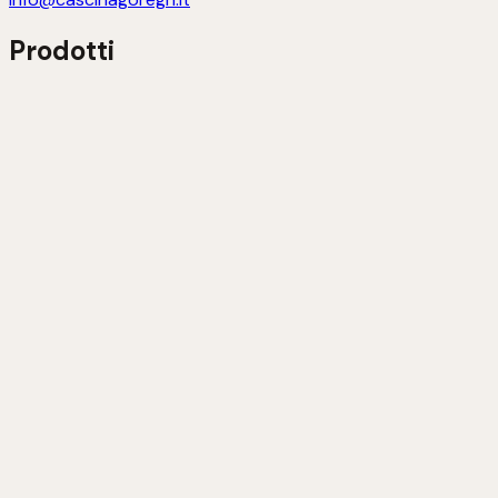
Prodotti
Nebbiolo D’Alba D.O.C. 2020
Scopri