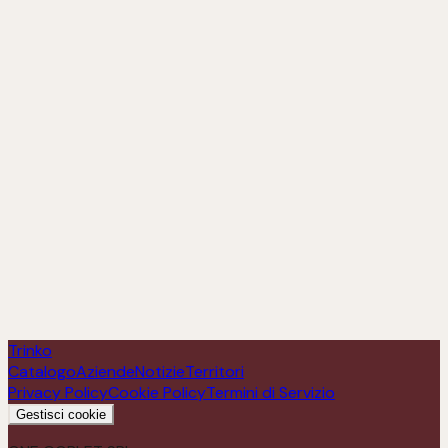
Filare 40 Nebbiolo 2021
Scopri
Trinko
Catalogo
Aziende
Notizie
Territori
Privacy Policy
Cookie Policy
Termini di Servizio
Gestisci cookie